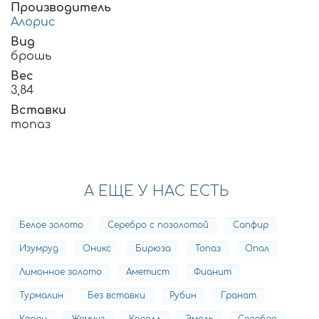
Производитель
Алорис
Вид
брошь
Вес
3,84
Вставки
топаз
А ЕЩЕ У НАС ЕСТЬ
Белое золото
Серебро с позолотой
Сапфир
Изумруд
Оникс
Бирюза
Топаз
Опал
Лимонное золото
Аметист
Фианит
Турмалин
Без вставки
Рубин
Гранат