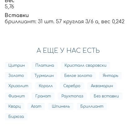
Вес
5,76
Вставки
бриллиант: 31 шт. 57 круглая 3/6 а, вес 0,242
А ЕЩЕ У НАС ЕСТЬ
Цитрин
Платина
Кристалл сваровски
Золото
Турмалин
Белое золото
Янтарь
Хризолит
Коралл
Серебро
Аквамарин
Фианит
Гранат
Раухтопаз
Без вставки
Кварц
Агат
Шпинель
Бриллиант
Бирюза