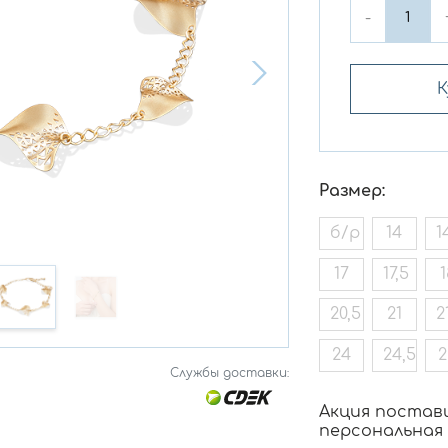
-
К
Размер:
б/р
14
1
17
17,5
1
20,5
21
2
24
24,5
2
Службы доставки:
Акция постав
персональная