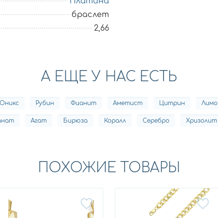
Платина
браслет
2,66
А ЕЩЕ У НАС ЕСТЬ
Оникс
Рубин
Фианит
Аметист
Цитрин
Лимо
анат
Агат
Бирюза
Коралл
Серебро
Хризолит
ПОХОЖИЕ ТОВАРЫ