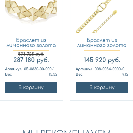
Браслет из
Браслет из
лимонного золота
лимонного золота
Платина 0...
CARLIN 00...
593 725
руб.
287 180
руб.
145 920
руб.
Артикул
05-0830-00-000-1130
Артикул
008-0084-0000-020
Вес
13,32
Вес
9,12
В корзину
В корзину