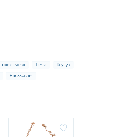
нное золото
Топаз
Каучук
Бриллиант