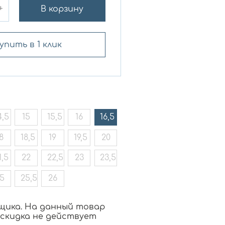
+
В корзину
упить в 1 клик
4,5
15
15,5
16
16,5
8
18,5
19
19,5
20
1,5
22
22,5
23
23,5
5
25,5
26
щика. На данный товар
 скидка не действует