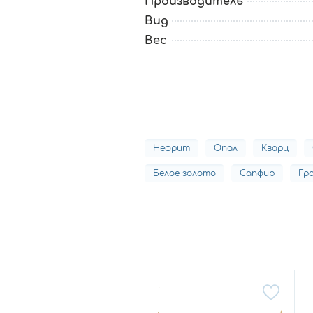
Производитель
Вид
Вес
Нефрит
Опал
Кварц
Белое золото
Сапфир
Гр