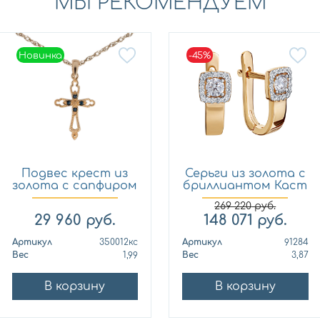
МЫ РЕКОМЕНДУЕМ
Новинка
-45%
Новинка
Подвес крест из
Серьги из золота с
золота с сапфиром
бриллиантом Каст
Кло...
ю...
269 220
руб.
29 960
руб.
148 071
руб.
Артикул
350012кс
Артикул
91284
Вес
1,99
Вес
3,87
В корзину
В корзину