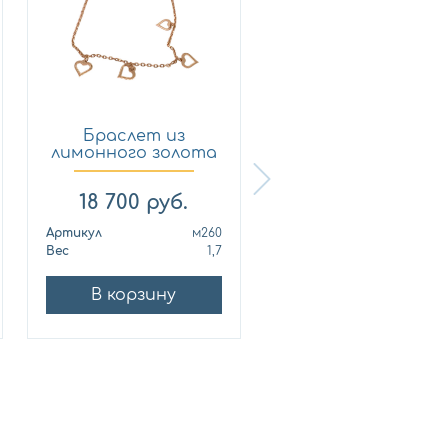
Браслет из
Браслет из
лимонного золота
лимонного золот
ВЕРОНА м260
ВЕРОНА 199
18 700
руб.
22 549
руб.
Артикул
м260
Артикул
1
Вес
1,7
Вес
2,
В корзину
В корзину