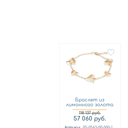
Браслет из
лимонного золота
Платина 0...
118 137
руб.
57 060
руб.
Артикул
05-0563-00-000-1130-65