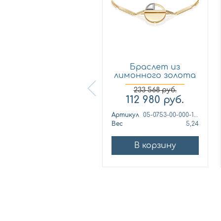
Браслет из
Браслет из
лимонного золота
лимонного золота
Платина 0...
Платина 0...
150 114
руб.
233 568
руб.
72 510
руб.
112 980
руб.
ртикул
05-0536-00-000-1130-48
Артикул
05-0753-00-000-1121
ес
3,38
Вес
5,24
В корзину
В корзину