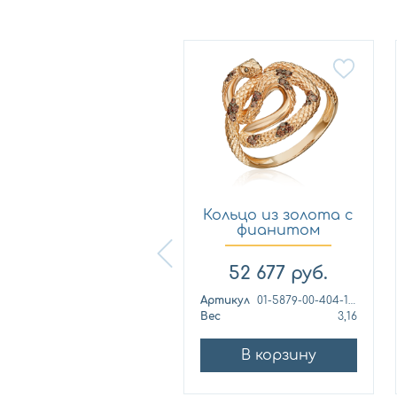
Новинка
Кольцо из
Кольцо из золота с
лимонного золота
фианитом
с фианитом...
Платина 0...
57 460
руб.
52 677
руб.
ртикул
к1139л
Артикул
01-5879-00-404-1110
ес
4,42
Вес
3,16
В корзину
В корзину