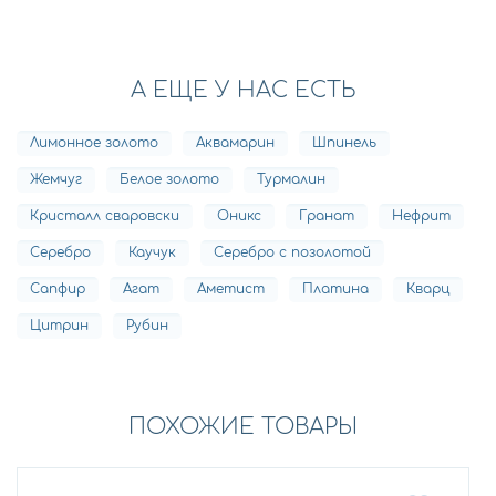
А ЕЩЕ У НАС ЕСТЬ
Лимонное золото
Аквамарин
Шпинель
Жемчуг
Белое золото
Турмалин
Кристалл сваровски
Оникс
Гранат
Нефрит
Серебро
Каучук
Серебро с позолотой
Сапфир
Агат
Аметист
Платина
Кварц
Цитрин
Рубин
ПОХОЖИЕ ТОВАРЫ