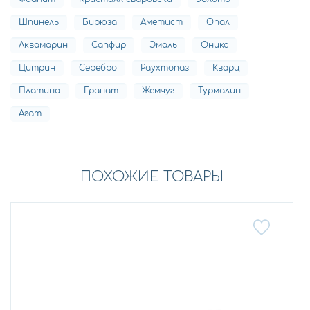
Шпинель
Бирюза
Аметист
Опал
Аквамарин
Сапфир
Эмаль
Оникс
Цитрин
Серебро
Раухтопаз
Кварц
Платина
Гранат
Жемчуг
Турмалин
Агат
ПОХОЖИЕ ТОВАРЫ