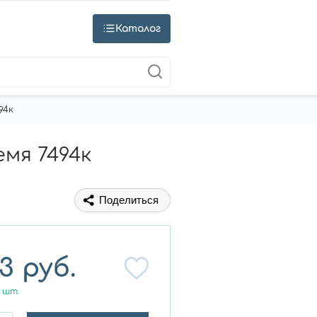
Каталог
94к
емя 7494к
Поделиться
23
руб.
шт.