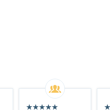
★
★
★
★
★