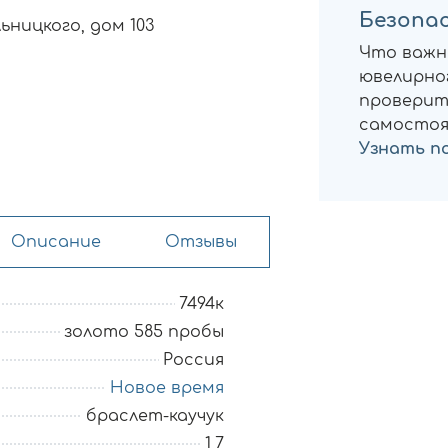
Безопас
ьницкого, дом 103
Что важн
ювелирног
проверит
самостоя
Узнать п
Описание
Отзывы
7494к
золото 585 пробы
Россия
Новое время
браслет-каучук
1,7