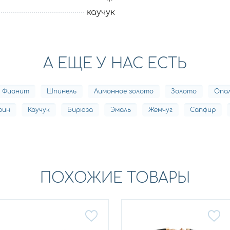
каучук
А ЕЩЕ У НАС ЕСТЬ
Фианит
Шпинель
Лимонное золото
Золото
Опа
рин
Каучук
Бирюза
Эмаль
Жемчуг
Сапфир
ПОХОЖИЕ ТОВАРЫ