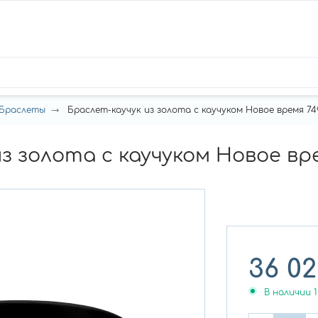
Браслеты
Браслет-каучук из золота с каучуком Новое время 74
з золота с каучуком Новое вр
36 0
В наличии
1