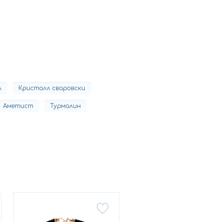
л
Кристалл сваровски
Аметист
Турмалин