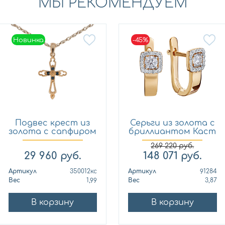
МЫ РЕКОМЕНДУЕМ
Новинка
-45%
Новинка
Подвес крест из
Серьги из золота с
золота с сапфиром
бриллиантом Каст
Кло...
ю...
269 220
руб.
29 960
руб.
148 071
руб.
Артикул
350012кс
Артикул
91284
Вес
1,99
Вес
3,87
В корзину
В корзину