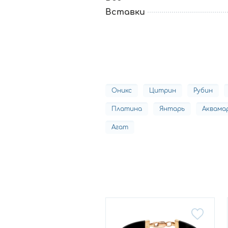
Вставки
Оникс
Цитрин
Рубин
Платина
Янтарь
Аквама
Агат