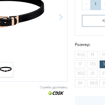
-
К
Размер:
б/р
14
1
17
17,5
1
20,5
21
2
24
24,5
2
Службы доставки: