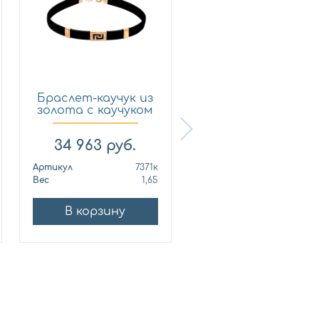
Браслет-каучук из
Браслет-каучук и
золота с каучуком
золота с каучуко
Н...
Н...
34 963
руб.
33 692
руб.
Артикул
7371к
Артикул
751
Вес
1,65
Вес
1
В корзину
В корзину