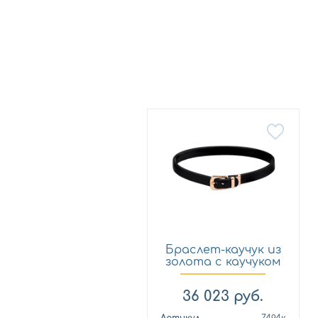
Браслет-каучук из
золота с каучуком
Н...
36 023
руб.