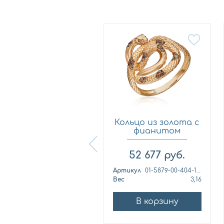
Кольцо из
Кольцо из золота с
лимонного золота
фианитом
с фианитом...
Платина 0...
57 460
руб.
52 677
руб.
ртикул
к1139л
Артикул
01-5879-00-404-1110
ес
4,42
Вес
3,16
В корзину
В корзину