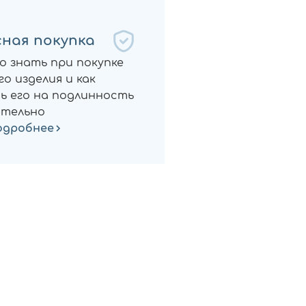
ная покупка
о знать при покупке
о изделия и как
ь его на подлинность
тельно
одробнее