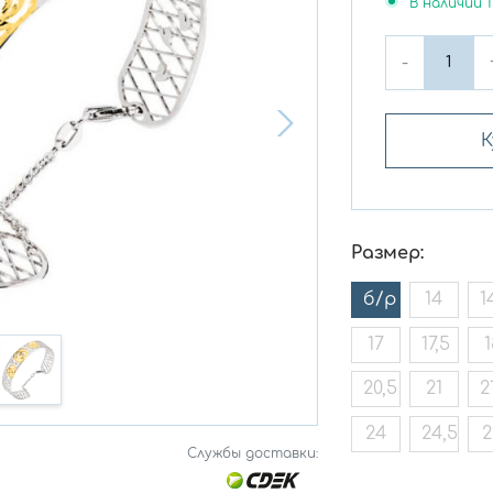
В наличии
1
-
К
Размер:
б/р
14
1
17
17,5
1
20,5
21
2
24
24,5
2
Службы доставки: