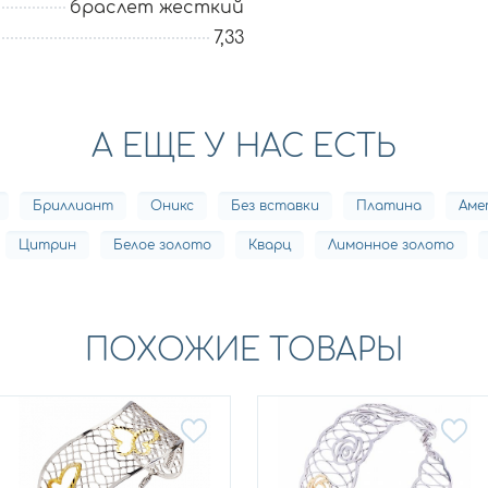
браслет жесткий
7,33
А ЕЩЕ У НАС ЕСТЬ
Бриллиант
Оникс
Без вставки
Платина
Аме
Цитрин
Белое золото
Кварц
Лимонное золото
ПОХОЖИЕ ТОВАРЫ