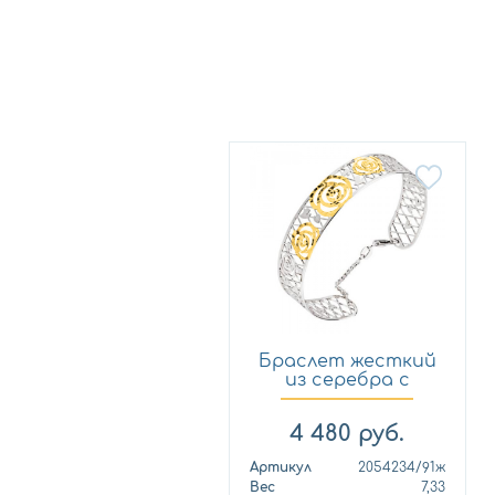
Браслет жесткий
из серебра с
позолото...
4 480
руб.
Артикул
2054234/91ж
Вес
7,33