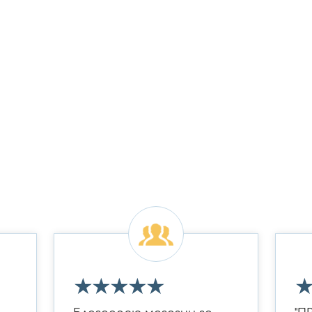
★
★
★
★
★