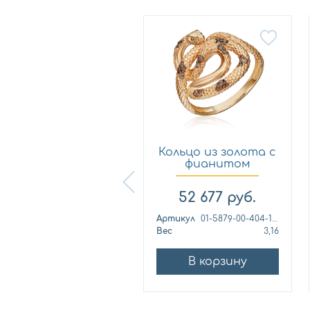
Кольцо из
Кольцо из золота с
лимонного золота
фианитом
с фианитом...
Платина 0...
57 460
руб.
52 677
руб.
ртикул
к1139л
Артикул
01-5879-00-404-1110
ес
4,42
Вес
3,16
В корзину
В корзину