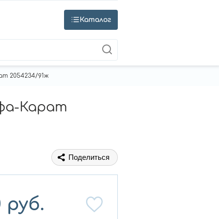
Каталог
ат 2054234/91ж
ьфа-Карат
Поделиться
0
руб.