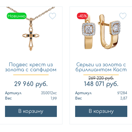
Новинка
-45%
Новинка
Подвес крест из
Серьги из золота с
золота с сапфиром
бриллиантом Каст
Кло...
ю...
269 220
руб.
29 960
руб.
148 071
руб.
Артикул
350012кс
Артикул
91284
Вес
1,99
Вес
3,87
В корзину
В корзину