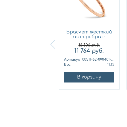
Браслет жесткий
Браслет жесткий
из серебра с
из серебра с
позолото...
позолото...
16 806
руб.
4 440
руб.
11 764
руб.
ртикул
2054387/91ж
Артикул
00511-62-090401-00
ес
6,33
Вес
11,13
В корзину
В корзину