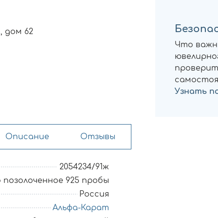
Безопас
, дом 62
Что важн
ювелирног
проверит
самостоя
Узнать п
Описание
Отзывы
2054234/91ж
 позолоченное 925 пробы
Россия
Альфа-Карат