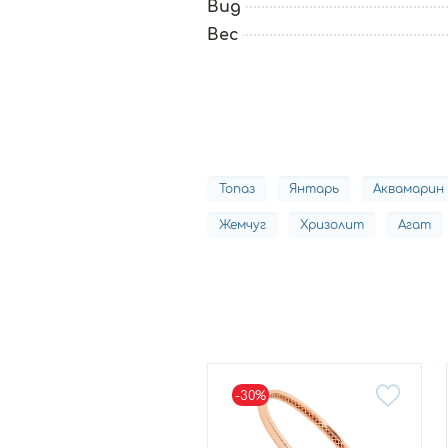
Вид
Вес
Топаз
Янтарь
Аквамарин
Жемчуг
Хризолит
Агат
-30%