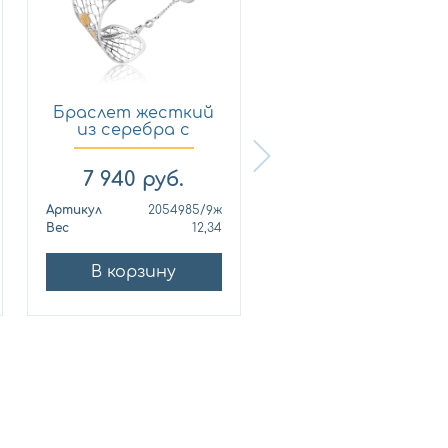
Браслет жесткий
Браслет жестки
из серебра с
из серебра с
позолото...
позолото...
7 940
руб.
5 910
руб.
Артикул
2054985/9ж
Артикул
2054969/
Вес
12,34
Вес
9
В корзину
В корзину