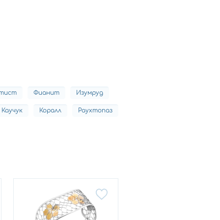
тист
Фианит
Изумруд
Каучук
Коралл
Раухтопаз