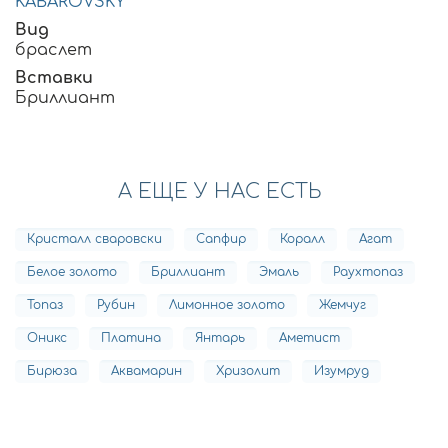
KABAROVSKY
Вид
браслет
Вставки
Бриллиант
А ЕЩЕ У НАС ЕСТЬ
Кристалл сваровски
Сапфир
Коралл
Агат
Белое золото
Бриллиант
Эмаль
Раухтопаз
Топаз
Рубин
Лимонное золото
Жемчуг
Оникс
Платина
Янтарь
Аметист
Бирюза
Аквамарин
Хризолит
Изумруд