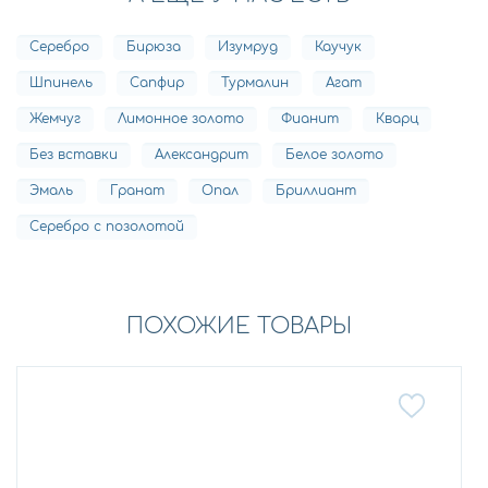
Серебро
Бирюза
Изумруд
Каучук
Шпинель
Сапфир
Турмалин
Агат
Жемчуг
Лимонное золото
Фианит
Кварц
Без вставки
Александрит
Белое золото
Эмаль
Гранат
Опал
Бриллиант
Серебро с позолотой
ПОХОЖИЕ ТОВАРЫ