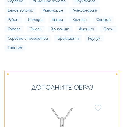
Серебро
Лимонное золото
Раухтопаз
Белое золото
Аквамарин
Александрит
Рубин
Янтарь
Кварц
Золото
Сапфир
Коралл
Эмаль
Хризолит
Фианит
Опал
Серебро с позолотой
Бриллиант
Каучук
Гранат
ДОПОЛНИТЕ ОБРАЗ