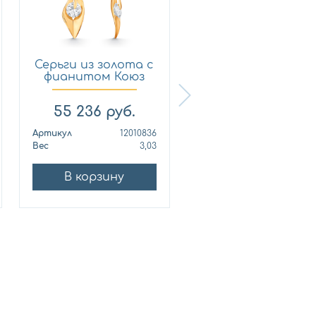
Серьги из золота с
Серьги из золота 
фианитом Коюз
фианитом
1201...
Платина 0...
141 539
руб.
55 236
руб.
68 430
руб.
Артикул
12010836
Артикул
Вес
3,03
Вес
3
В корзину
В корзину