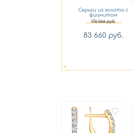
Серьги из золота с
фианитом
Платина 02-4607-00-
176 066
руб.
401-1111-23
83 660
руб.