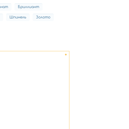
анат
Бриллиант
Шпинель
Золото