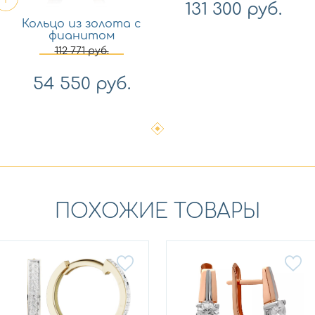
131 300
руб.
Кольцо из золота с
фианитом
Платина 01-5442-00-
112 771
руб.
401-1111-23
54 550
руб.
ПОХОЖИЕ ТОВАРЫ