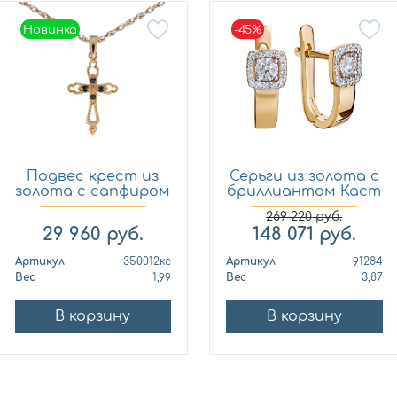
Новинка
-45%
Новинка
Подвес крест из
Серьги из золота с
золота с сапфиром
бриллиантом Каст
Кло...
ю...
269 220
руб.
29 960
руб.
148 071
руб.
Артикул
350012кс
Артикул
91284
Вес
1,99
Вес
3,87
В корзину
В корзину