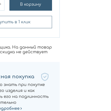
+
В корзину
упить в 1 клик
щика. На данный товар
 скидка не действует
ная покупка
о знать при покупке
о изделия и как
ь его на подлинность
тельно
одробнее