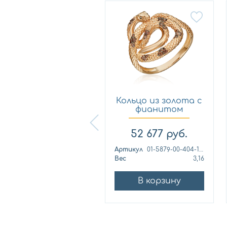
Кольцо из
Кольцо из золота с
лимонного золота
фианитом
с фианитом...
Платина 0...
57 460
руб.
52 677
руб.
ртикул
к1139л
Артикул
01-5879-00-404-1110
ес
4,42
Вес
3,16
В корзину
В корзину