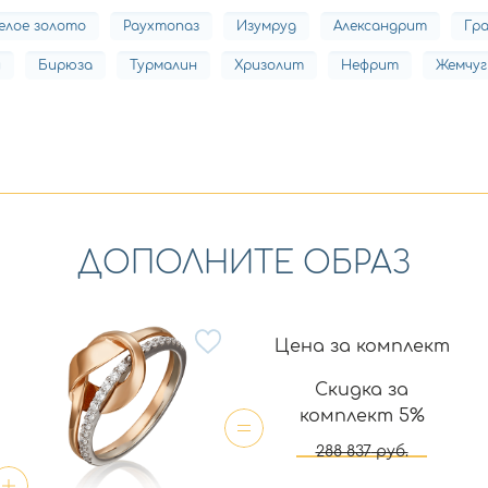
елое золото
Раухтопаз
Изумруд
Александрит
Гр
и
Бирюза
Турмалин
Хризолит
Нефрит
Жемчуг
ДОПОЛНИТЕ ОБРАЗ
Цена за комплект
Скидка за
комплект 5%
288 837
руб.