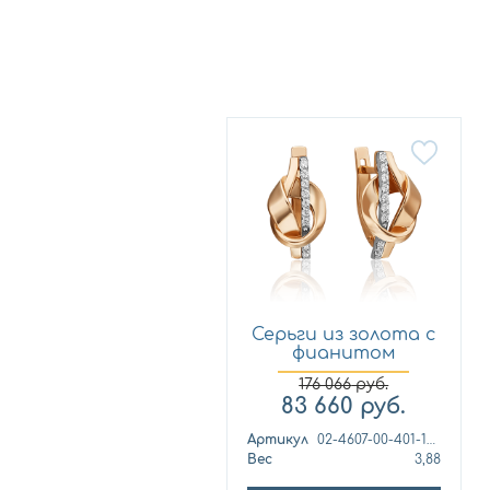
Серьги из золота с
фианитом
Платина 0...
176 066
руб.
83 660
руб.
Артикул
02-4607-00-401-1111-23
Вес
3,88