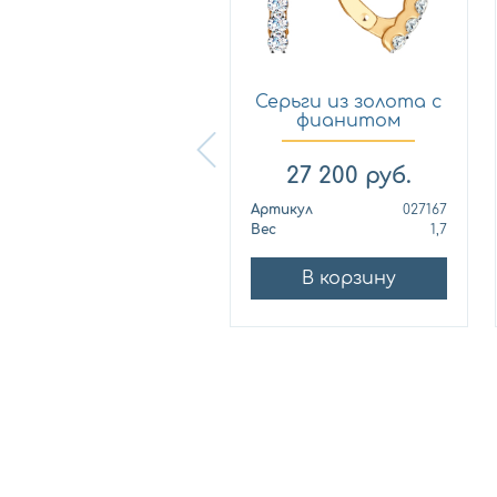
Серьги из золота с
Серьги из золота с
фианитом Дельта
фианитом
12...
SOKOLOV 0...
57 420
руб.
27 200
руб.
ртикул
1200959
Артикул
027167
ес
2,9
Вес
1,7
В корзину
В корзину