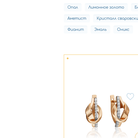
Опал
Лимонное золото
Б
Аметист
Кристалл сваровск
Фианит
Эмаль
Оникс