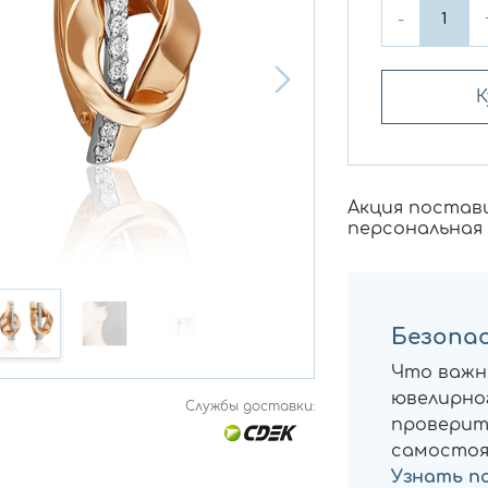
-
К
Акция постав
персональная
Безопас
Что важн
ювелирног
Службы доставки:
проверит
самостоя
Узнать п