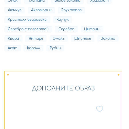
Опал
Платина
Белое золото
Хризолит
Жемчуг
Аквамарин
Раухтопаз
Кристалл сваровски
Каучук
Серебро с позолотой
Серебро
Цитрин
Кварц
Янтарь
Эмаль
Шпинель
Золото
Агат
Коралл
Рубин
ДОПОЛНИТЕ ОБРАЗ