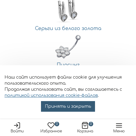
Серьги из белого золота
Пирсинг
Наш сайт использует файлы cookie для улучшения
пользовательского опыта.
Продолжая использовать сайт, вы соглашаетесь с
политикой использования cookie-файлов
.
Принять и закрыть
0
0
Войти
Избранное
Корзина
Меню
Подписывайтесь на наши новости!