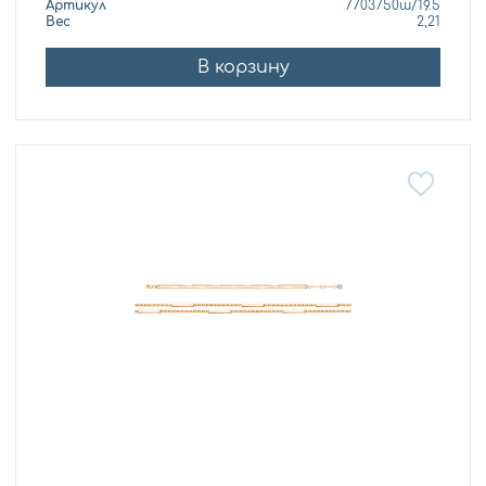
Артикул
7703750ш/19.5
Вес
2,21
В корзину